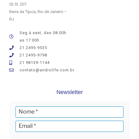
02 Sl. 207
Barra da Tijuca, Rio de Janeiro –
RJ
Seg à sext, das 08:00h
as 17:00h
21 2495-9535
21 2495-9798
21 98139-1144
contato@androlife.com.br
Newsletter